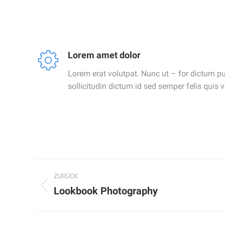
Lorem amet dolor
Lorem erat volutpat. Nunc ut – for dictum pu
sollicitudin dictum id sed semper felis quis v
Project
ZURÜCK
navigation
Lookbook Photography
Previous
project: