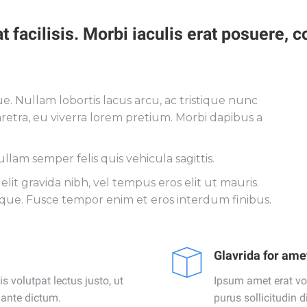
at facilisis. Morbi iaculis erat posuere,
. Nullam lobortis lacus arcu, ac tristique nunc
etra, eu viverra lorem pretium. Morbi dapibus a
ullam semper felis quis vehicula sagittis.
elit gravida nibh, vel tempus eros elit ut mauris.
esque. Fusce tempor enim et eros interdum finibus.
Glavrida for ame
s volutpat lectus justo, ut
Ipsum amet erat vol
s ante dictum.
purus sollicitudin 