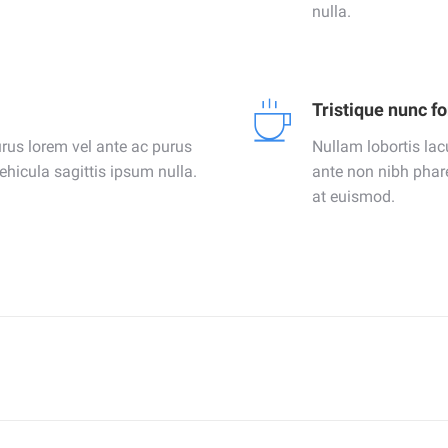
nulla.
Tristique nunc f
rus lorem vel ante ac purus
Nullam lobortis lac
ehicula sagittis ipsum nulla.
ante non nibh phare
at euismod.
Next
project: